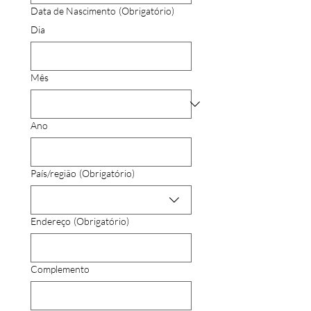
Data de Nascimento
(Obrigatório)
Dia
Mês
Ano
Endereço de várias linhas
País/região
(Obrigatório)
Endereço
(Obrigatório)
Complemento