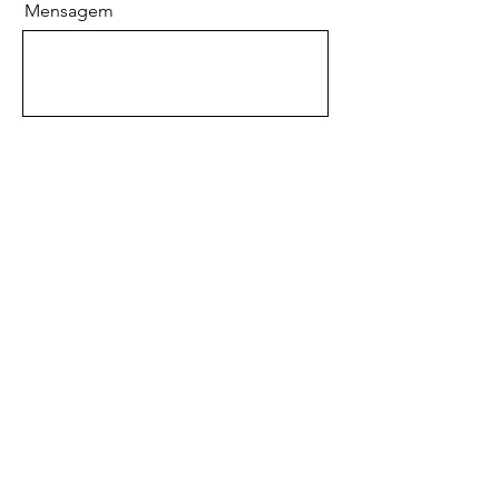
Mensagem
Enviar
OBRIGADO PELA SUA
GENEROSIDADE. ESTÁ COM
PROBLEMAS PARA DOAR?
CLIQUE AQUI PARA
CONTRIBUIR
OU LIGUE PARA
(11) 93237-7510
.