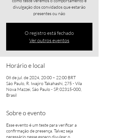
como teste veremos o comportamento e
divulgação dos convidados que estarão
presentes ou não
O registro está fechado
Ver outros eventos
Horário e local
08 de jul. de 2024, 20:00 – 22:00 BRT
São Paulo, R. Iwajiro Takahashi, 275 - Vila
Nova Mazzei, São Paulo - SP, 02315-000,
Brasil
Sobre o evento
Esse evento é um teste para verificar a
confirmação de presença. Talvez seja
necessário nesse espaço divulgar o